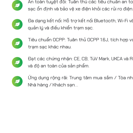
An toàn tuyệt đối: Tuân thủ các tiêu chuẩn an 
sạc ổn định và bảo vệ xe điện khỏi các rủi ro điện
Đa dạng kết nối: Hỗ trợ kết nối Bluetooth, Wi-Fi 
quản lý và điều khiển trạm sạc.
Tiêu chuẩn OCPP: Tuân thủ OCPP 1.6J, tích hợp v
trạm sạc khác nhau.
Đạt các chứng nhận: CE, CB, TüV Mark, UKCA và 
và độ an toàn của sản phẩm.
Ứng dụng rộng rãi: Trung tâm mua sắm / Tòa nh
Nhà hàng / Khách sạn…