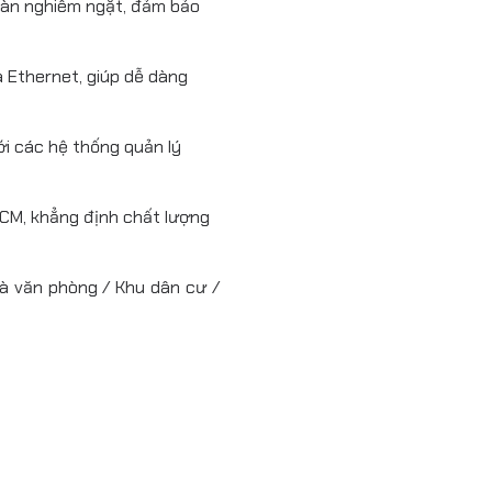
toàn nghiêm ngặt, đảm bảo
.
Đánh giá IK
và Ethernet, giúp dễ dàng
Hệ thống làm mát
Kích thước sản phẩm
ới các hệ thống quản lý
Kích thước bao bì
RCM, khẳng định chất lượng
Trọng lượng tịnh
Trọng lượng gói
à văn phòng / Khu dân cư /
Lắp đặt
Chứng nhận