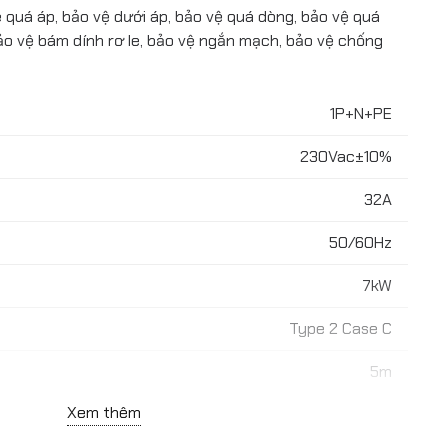
 quá áp, bảo vệ dưới áp, bảo vệ quá dòng, bảo vệ quá
 bảo vệ bám dính rơ le, bảo vệ ngắn mạch, bảo vệ chống
1P+N+PE
230Vac±10%
32A
50/60Hz
7kW
Type 2 Case C
5m
Xem thêm
Xanh/Blu/Đỏ