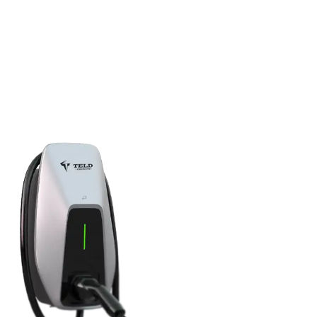
RFID/Plug and play
4.3” (tùy chọn)
Có
Không
Bluetooth/Wi-Fi/Ethernet
OCPP 1.6J
30mA AC & 6mA DC
5%RH~95%RH
≤2000m
-30℃~50℃
IP65