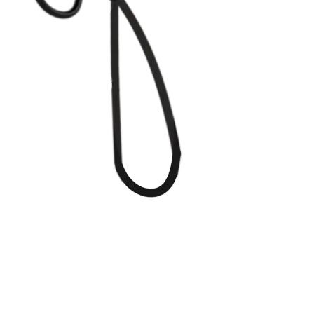
IK10
Làm mát tự nhiên
WDH: 225mm397mm129mm
WDH: 300mm510mm280mm
4.3kg
5.2kg
Lắp đặt treo tường, lắp đặt sàn
CE, CB, TüV Mark, UKCA, RCM