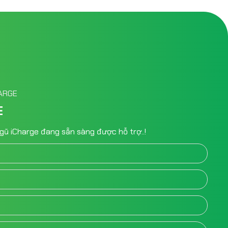
HARGE
E
i ngũ iCharge đang sẵn sàng được hỗ trợ..!