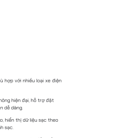
Chế độ khởi động
Màn hình hiển thị
Dừng khẩn cấp
Đồng hồ đo năng lượng
Kết nối
OCPP
 hợp với nhiều loại xe điện
RCD
Độ ẩm làm việc
hông hiện đại, hỗ trợ đặt
ến dễ dàng.
Độ cao làm việc
, hiển thị dữ liệu sạc theo
Nhiệt độ làm việc
nh sạc.
Đánh giá IP