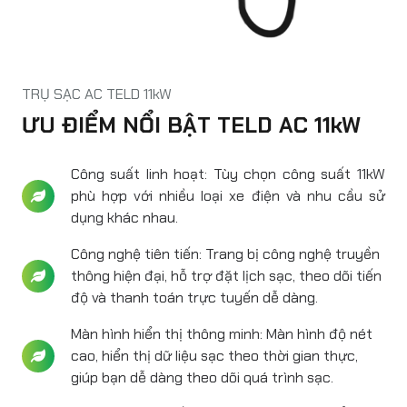
IK Rating
IK10
Cooling
Natural cooling
Product
W*D*H:
TRỤ SẠC AC TELD 11kW
Dimension
225mm*397mm*129mm
ƯU ĐIỂM NỔI BẬT TELD AC 11kW
Package
W*D*H:
Dimension
300mm*510mm*280mm
Công suất linh hoạt: Tùy chọn công suất 11kW
phù hợp với nhiều loại xe điện và nhu cầu sử
Net Weight
5.6kg
dụng khác nhau.
Gross Weight
6.5kg
Công nghệ tiên tiến: Trang bị công nghệ truyền
thông hiện đại, hỗ trợ đặt lịch sạc, theo dõi tiến
Installation
Wall-mounting, Floor-
độ và thanh toán trực tuyến dễ dàng.
mounting
Màn hình hiển thị thông minh: Màn hình độ nét
Certification
CE CB TüV Mark UKCA RCM
cao, hiển thị dữ liệu sạc theo thời gian thực,
giúp bạn dễ dàng theo dõi quá trình sạc.