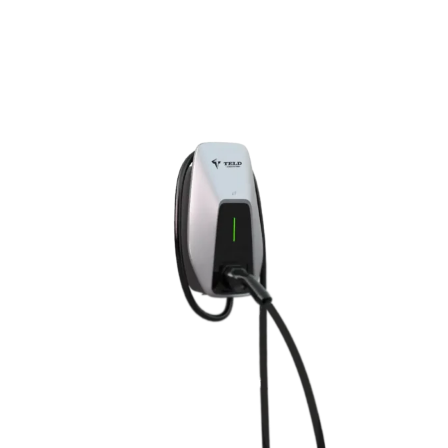
Emergency Stop
Yes
Energy Meter
No
Communications
4G/Bluetooth/Wi-
Fi/Ethernet
OCPP
OCPP1.6J
RCD
30mA AC & 6mA DC
Work Humidity
5%RH~95%RH
Work Altitude
≤2000m
Work
-30℃~50℃
Temperature
IP Rating
IP65