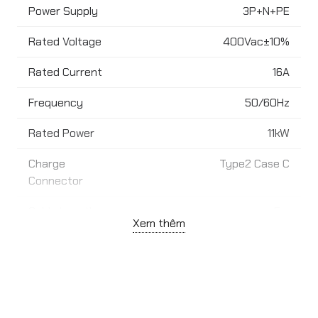
Power Supply
3P+N+PE
Rated Voltage
400Vac±10%
Rated Current
16A
Frequency
50/60Hz
Rated Power
11kW
Charge
Type2 Case C
Connector
Cable Length
5m
Xem thêm
LED Indicator
Green/Blue/Red
Start Mode
RFID/Plug and play
Display
4.3”(optional)