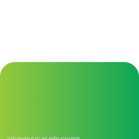
GIẢI PHÁP SẠC XE ĐIỆN ICHARGE