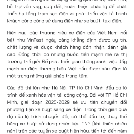
hỗ trợ vốn vay, quỹ đất, hoàn thiện pháp lý để phát
triển hạ tầng trạm sạc điện và phát triển vận tải hành
khách công cộng sử dụng điện như xe buýt, taxi điện.
Hiện nay, các thương hiệu xe điện của Việt Nam, nổi
bật như VinFast ngày càng khẳng định được uy tín,
chất lượng và được khách hàng đón nhận, đánh giá
cao. Đồng thời, có những bước tiến mạnh mẽ ra thị
trường thế giới. Để phát triển giao thông xanh, việc đẩy
mạnh xe điện thương hiệu Việt cần được xác định là
một trong những giải pháp trọng tâm.
Các đô thị lớn như Hà Nội, TP Hồ Chí Minh đều có lộ
trình để xanh hóa vận tải công cộng. Đối với TP Hồ Chí
Minh, giai đoạn 2025-2029 sẽ ưu tiên chuyển đổi
phương tiện xe buýt sang xe điện. Trong thời gian quá
độ của lộ trình chuyển đổi, có thể đầu tư, thay thế
bằng xe buýt sử dụng nhiên liệu CNG (khí thiên nhiên
nén) trên các tuyến xe buýt hiện hữu, tiến tới đến năm