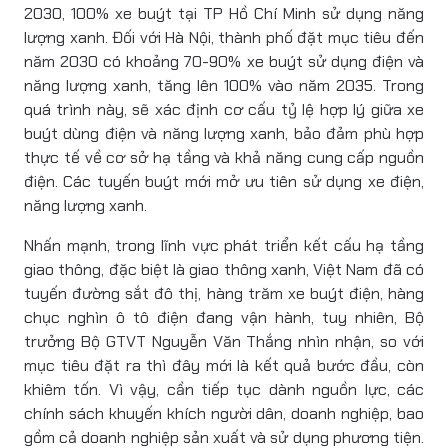
2030, 100% xe buýt tại TP Hồ Chí Minh sử dụng năng
lượng xanh. Đối với Hà Nội, thành phố đặt mục tiêu đến
năm 2030 có khoảng 70-90% xe buýt sử dụng điện và
năng lượng xanh, tăng lên 100% vào năm 2035. Trong
quá trình này, sẽ xác định cơ cấu tỷ lệ hợp lý giữa xe
buýt dùng điện và năng lượng xanh, bảo đảm phù hợp
thực tế về cơ sở hạ tầng và khả năng cung cấp nguồn
điện. Các tuyến buýt mới mở ưu tiên sử dụng xe điện,
năng lượng xanh.
Nhấn mạnh, trong lĩnh vực phát triển kết cấu hạ tầng
giao thông, đặc biệt là giao thông xanh, Việt Nam đã có
tuyến đường sắt đô thị, hàng trăm xe buýt điện, hàng
chục nghìn ô tô điện đang vận hành, tuy nhiên, Bộ
trưởng Bộ GTVT Nguyễn Văn Thắng nhìn nhận, so với
mục tiêu đặt ra thì đây mới là kết quả bước đầu, còn
khiêm tốn. Vì vậy, cần tiếp tục dành nguồn lực, các
chính sách khuyến khích người dân, doanh nghiệp, bao
gồm cả doanh nghiệp sản xuất và sử dụng phương tiện.