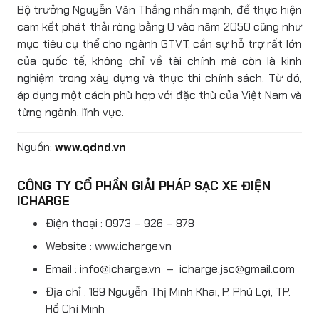
Bộ trưởng Nguyễn Văn Thắng nhấn mạnh, để thực hiện
cam kết phát thải ròng bằng 0 vào năm 2050 cũng như
mục tiêu cụ thể cho ngành GTVT, cần sự hỗ trợ rất lớn
của quốc tế, không chỉ về tài chính mà còn là kinh
nghiệm trong xây dựng và thực thi chính sách. Từ đó,
áp dụng một cách phù hợp với đặc thù của Việt Nam và
từng ngành, lĩnh vực.
Nguồn:
www.qdnd.vn
CÔNG TY CỔ PHẦN GIẢI PHÁP SẠC XE ĐIỆN
ICHARGE
Điện thoại : 0973 – 926 – 878
Website : www.icharge.vn
Email : info@icharge.vn – icharge.jsc@gmail.com
Địa chỉ : 189 Nguyễn Thị Minh Khai, P. Phú Lợi, TP.
Hồ Chí Minh