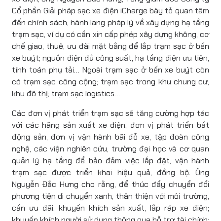
Cổ phần Giải pháp sạc xe điện iCharge bày tỏ quan tâm
đến chính sách, hành lang pháp lý về xây dựng hạ tầng
trạm sạc, ví dụ có cần xin cấp phép xây dựng không, cơ
chế giao, thuê, ưu đãi mặt bằng để lắp trạm sạc ở bến
xe buýt; nguồn điện đủ công suất, hạ tầng điện ưu tiên,
tính toán phụ tải… Ngoài trạm sạc ở bến xe buýt còn
có trạm sạc công cộng; trạm sạc trong khu chung cư,
khu đô thị; trạm sạc logistics…
Các đơn vị phát triển trạm sạc sẽ tăng cường hợp tác
với các hãng sản xuất xe điện, đơn vị phát triển bất
động sản, đơn vị vận hành bãi đỗ xe, tập đoàn công
nghệ, các viện nghiên cứu, trường đại học và cơ quan
quản lý hạ tầng để bảo đảm việc lắp đặt, vận hành
trạm sạc được triển khai hiệu quả, đồng bộ. Ông
Nguyễn Đắc Hưng cho rằng, để thúc đẩy chuyển đổi
phương tiện di chuyển xanh, thân thiện với môi trường,
cần ưu đãi, khuyến khích sản xuất, lắp ráp xe điện;
khuyến khích người sử dụng thông qua hỗ trợ tài chính;