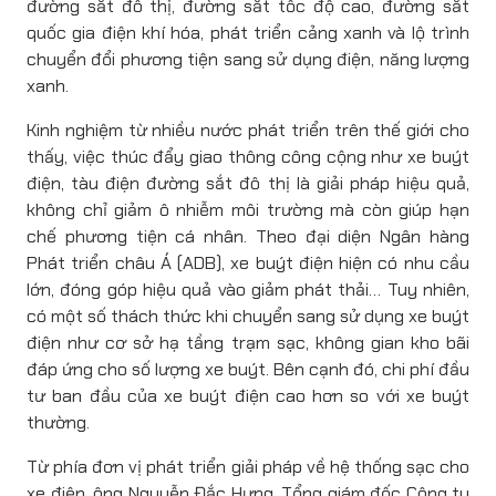
đường sắt đô thị, đường sắt tốc độ cao, đường sắt
quốc gia điện khí hóa, phát triển cảng xanh và lộ trình
chuyển đổi phương tiện sang sử dụng điện, năng lượng
xanh.
Kinh nghiệm từ nhiều nước phát triển trên thế giới cho
thấy, việc thúc đẩy giao thông công cộng như xe buýt
điện, tàu điện đường sắt đô thị là giải pháp hiệu quả,
không chỉ giảm ô nhiễm môi trường mà còn giúp hạn
chế phương tiện cá nhân. Theo đại diện Ngân hàng
Phát triển châu Á (ADB), xe buýt điện hiện có nhu cầu
lớn, đóng góp hiệu quả vào giảm phát thải… Tuy nhiên,
có một số thách thức khi chuyển sang sử dụng xe buýt
điện như cơ sở hạ tầng trạm sạc, không gian kho bãi
đáp ứng cho số lượng xe buýt. Bên cạnh đó, chi phí đầu
tư ban đầu của xe buýt điện cao hơn so với xe buýt
thường.
Từ phía đơn vị phát triển giải pháp về hệ thống sạc cho
xe điện, ông Nguyễn Đắc Hưng, Tổng giám đốc Công ty