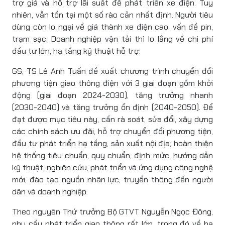
trợ giá và hỗ trợ lãi suất để phát triển xe điện. Tuy
nhiên, vẫn tồn tại một số rào cản nhất định. Người tiêu
dùng còn lo ngại về giá thành xe điện cao, vấn đề pin,
trạm sạc. Doanh nghiệp vận tải thì lo lắng về chi phí
đầu tư lớn, hạ tầng kỹ thuật hỗ trợ.
GS, TS Lê Anh Tuấn đề xuất chương trình chuyển đổi
phương tiện giao thông điện với 3 giai đoạn gồm khởi
động (giai đoạn 2024-2030), tăng trưởng nhanh
(2030-2040) và tăng trưởng ổn định (2040-2050). Để
đạt được mục tiêu này, cần rà soát, sửa đổi, xây dựng
các chính sách ưu đãi, hỗ trợ chuyển đổi phương tiện,
đầu tư phát triển hạ tầng, sản xuất nội địa; hoàn thiện
hệ thống tiêu chuẩn, quy chuẩn, định mức, hướng dẫn
kỹ thuật; nghiên cứu, phát triển và ứng dụng công nghệ
mới; đào tạo nguồn nhân lực; truyền thông đến người
dân và doanh nghiệp.
Theo nguyên Thứ trưởng Bộ GTVT Nguyễn Ngọc Đông,
nhu cầu phát triển giao thông rất lớn, trong đó về hạ