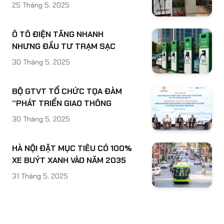
25 Tháng 5, 2025
Ô TÔ ĐIỆN TĂNG NHANH
NHƯNG ĐẦU TƯ TRẠM SẠC
GẶP KHÓ
30 Tháng 5, 2025
BỘ GTVT TỔ CHỨC TỌA ĐÀM
”PHÁT TRIỂN GIAO THÔNG
XANH: THÁCH THỨC VÀ GIẢI
30 Tháng 5, 2025
PHÁP THU HÚT NGUỒN LỰC
ĐẦU TƯ”
HÀ NỘI ĐẶT MỤC TIÊU CÓ 100%
XE BUÝT XANH VÀO NĂM 2035
31 Tháng 5, 2025